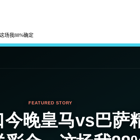
这场我88%确定