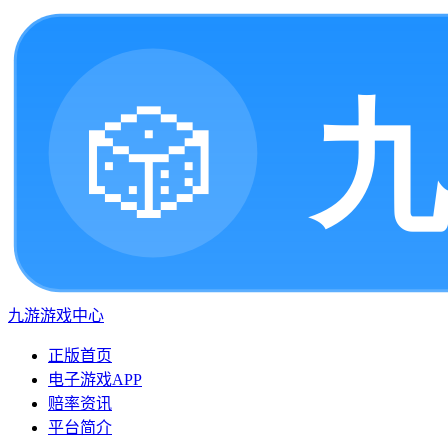
九游游戏中心
正版首页
电子游戏APP
赔率资讯
平台简介