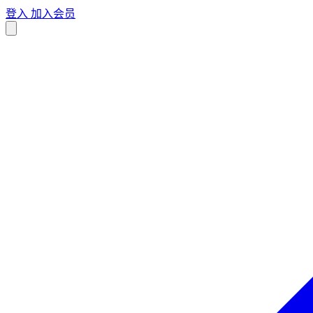
登入
加入会员