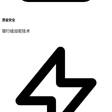
资金安全
银行级加密技术