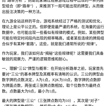
而“路单分析”，则是玩家通过观察游戏过程中出现的一系列牌
型组合（即“路单”），来推测下一局可能出现的牌型，从而做
出投注决策的一种方法。
在九游全站这样的平台，游戏系统经过了严格的测试和优化，
理论上是公平公正的。但即便是最严谨的系统，在海量的运行
数据中，也可能出现一些看似有规律的模式。例如，某些牌型
可能在特定时间段内出现的频率略高，或者某些连续的牌局组
合似乎有某种“套路”。这些，就是我们通常所说的“规律”。
作为玩家，我们该如何去“揭秘”这些规律呢？这需要我们具备
敏锐的观察力、严谨的逻辑思维和耐心。
一、理解“三公”牌型与概率：在开始分析路单之前，玩家首先
要对“三公”的基本牌型及其概率有清晰的认识。三公的牌型由
数字牌的点数决定，A为1点，JQK为10点，数字牌的点数即
为牌面点数，两张或三张牌点数相加，取个位数作为最终点
数。点数最大为9点，最小为1点。
最大的牌型是“三公”（三张牌点数均为10），其次是“对子”