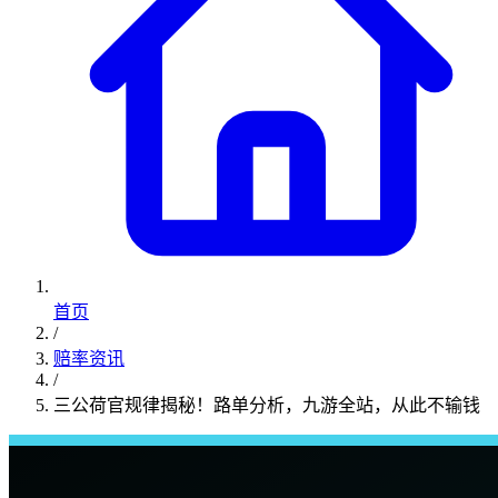
首页
/
赔率资讯
/
三公荷官规律揭秘！路单分析，九游全站，从此不输钱