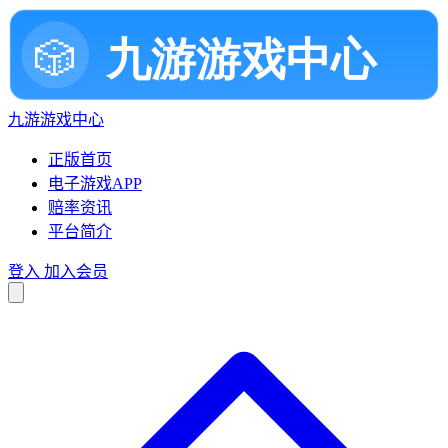
九游游戏中心
正版首页
电子游戏APP
赔率资讯
平台简介
登入
加入会员