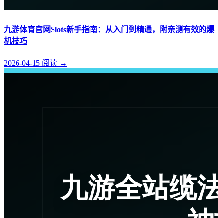
九游体育官网Slots新手指南：从入门到精通，附亲测有效的爆
机技巧
2026-04-15
阅读
→