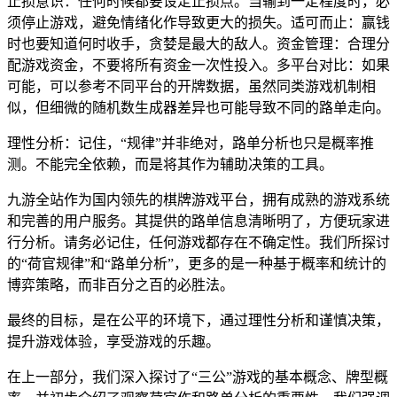
止损意识：任何时候都要设定止损点。当输到一定程度时，必
须停止游戏，避免情绪化作导致更大的损失。适可而止：赢钱
时也要知道何时收手，贪婪是最大的敌人。资金管理：合理分
配游戏资金，不要将所有资金一次性投入。多平台对比：如果
可能，可以参考不同平台的开牌数据，虽然同类游戏机制相
似，但细微的随机数生成器差异也可能导致不同的路单走向。
理性分析：记住，“规律”并非绝对，路单分析也只是概率推
测。不能完全依赖，而是将其作为辅助决策的工具。
九游全站作为国内领先的棋牌游戏平台，拥有成熟的游戏系统
和完善的用户服务。其提供的路单信息清晰明了，方便玩家进
行分析。请务必记住，任何游戏都存在不确定性。我们所探讨
的“荷官规律”和“路单分析”，更多的是一种基于概率和统计的
博弈策略，而非百分之百的必胜法。
最终的目标，是在公平的环境下，通过理性分析和谨慎决策，
提升游戏体验，享受游戏的乐趣。
在上一部分，我们深入探讨了“三公”游戏的基本概念、牌型概