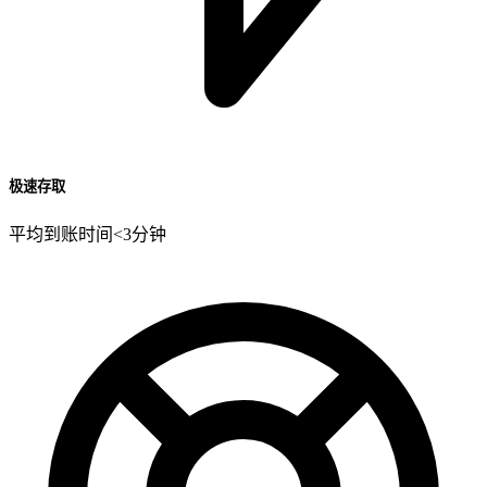
极速存取
平均到账时间<3分钟