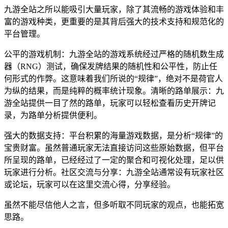
九游全站之所以能吸引大量玩家，除了其流畅的游戏体验和丰
富的游戏种类，更重要的是其背后强大的技术支持和规范化的
平台管理。
公平的游戏机制：九游全站的游戏系统经过严格的随机数生成
器（RNG）测试，确保发牌结果的随机性和公平性，防止任
何形式的作弊。这意味着我们所说的“规律”，绝对不是荷官人
为纵的结果，而是纯粹的概率统计现象。清晰的路单展示：九
游全站提供一目了然的路单，玩家可以轻松查看历史开牌记
录，为路单分析提供便利。
强大的数据支持：平台积累的海量游戏数据，是分析“规律”的
宝贵财富。虽然普通玩家无法直接访问这些原始数据，但平台
所呈现的路单，已经经过了一定的聚合和可视化处理，足以供
玩家进行分析。社区交流与分享：九游全站通常设有玩家社区
或论坛，玩家可以在这里交流心得，分享经验。
虽然不能尽信他人之言，但多听取不同玩家的观点，也能拓宽
思路。