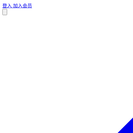
登入
加入会员