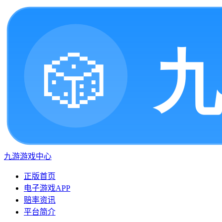
九游游戏中心
正版首页
电子游戏APP
赔率资讯
平台简介