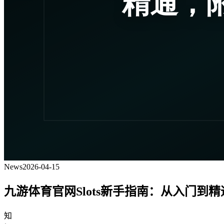
News
2026-04-15
九游体育官网Slots新手指南：从入门到
知