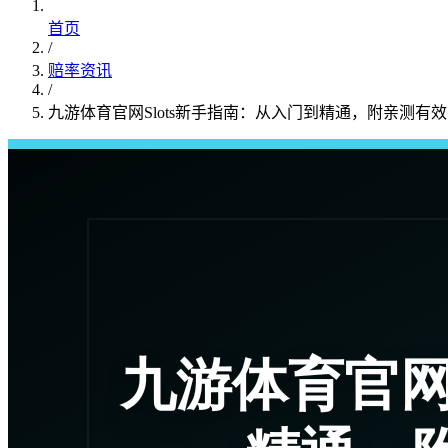
首页
/
赔率资讯
/
九游体育官网Slots新手指南：从入门到精通，附亲测有