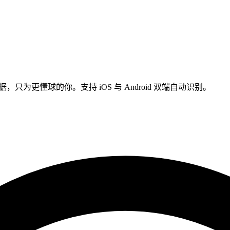
为更懂球的你。支持 iOS 与 Android 双端自动识别。