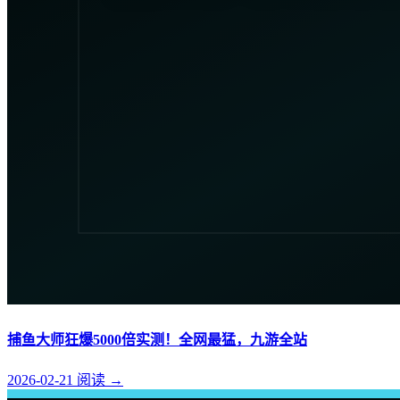
捕鱼大师狂爆5000倍实测！全网最猛，九游全站
2026-02-21
阅读
→