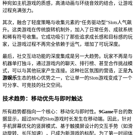
种宛如主机游戏的质感，高清动画与环绕音效的结合，让游戏
过程充满张力。
其次，融合了轻度策略与收集元素的“任务驱动型”Slots人气飙
升。这类游戏在传统旋转机制外，加入了日常任务、成就系统
和稀有符号收集。它成功吸引了那些追求成长感和目标感的玩
家，让游戏过程不再完全依赖于运气，增加了可玩深度。
最后，社交互动功能的深度集成是另一大趋势。玩家不再是与
机器单打独斗，通过游戏内的聊天、排行榜、甚至合作挑战模
式，可以与其他玩家产生连接。这种社区氛围的营造，正是
九
游娱乐
生态的核心优势之一，它让单一的Slots游戏变成了一个
可分享、可竞技的社交空间。
技术趋势：移动优先与即时触达
所有趋势都指向一个核心：移动化与即时性。
9Game
平台的数
据显示，超过80%的Slots游戏时长发生在移动端。因此，针对
手机屏幕优化的竖屏模式、基于触摸屏设计的交互手势（如滑
动旋转、长压加速），已成为新游戏的标配。为了第一时间体