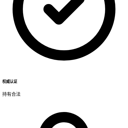
权威认证
持有合法