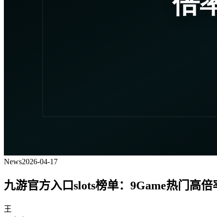
News
2026-04-17
九游官方入口slots榜单：9Game热门
王