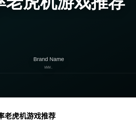
高倍率老虎机游戏推荐