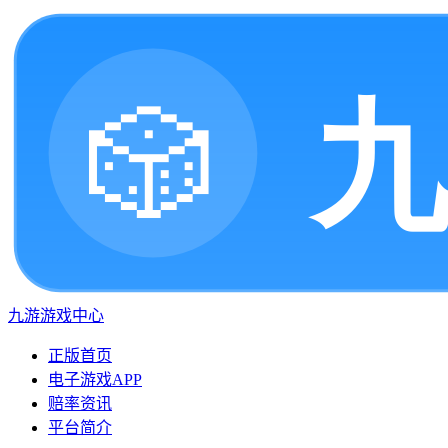
九游游戏中心
正版首页
电子游戏APP
赔率资讯
平台简介